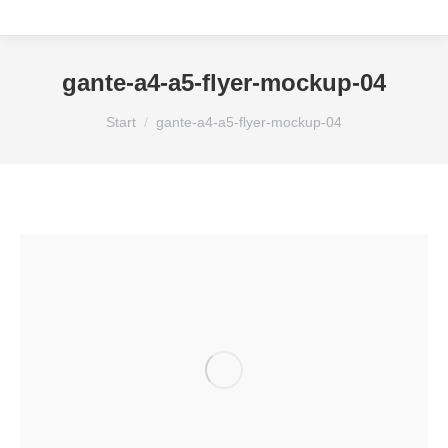
gante-a4-a5-flyer-mockup-04
Sie befinden sich hier:
Start
gante-a4-a5-flyer-mockup-04