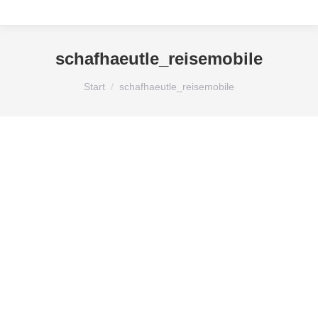
schafhaeutle_reisemobile
Sie befinden sich hier:
Start
schafhaeutle_reisemobile