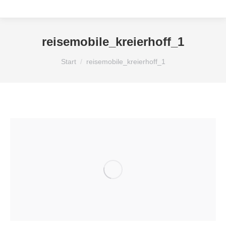
reisemobile_kreierhoff_1
Sie befinden sich hier:
Start
reisemobile_kreierhoff_1