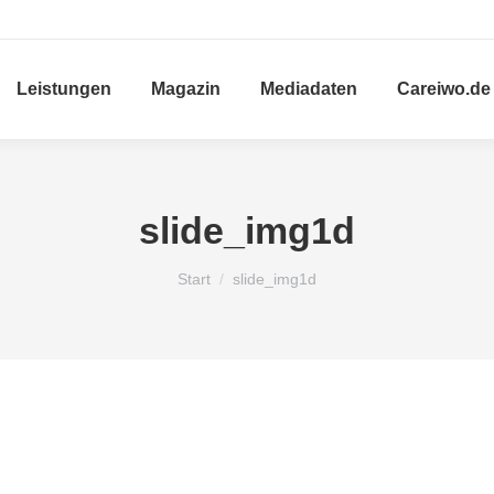
Leistungen
Magazin
Mediadaten
Careiwo.de
slide_img1d
Sie befinden sich hier:
Start
slide_img1d