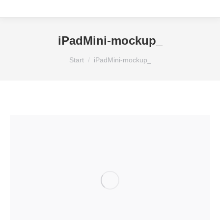
iPadMini-mockup_
Sie befinden sich hier:
Start
iPadMini-mockup_