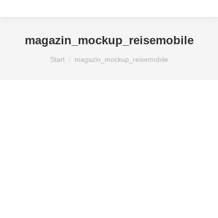
magazin_mockup_reisemobile
Sie befinden sich hier:
Start
magazin_mockup_reisemobile