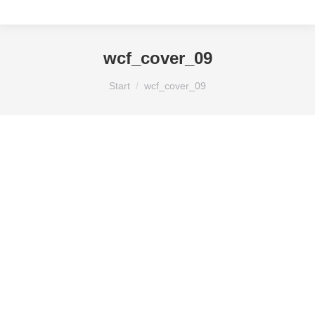
wcf_cover_09
Sie befinden sich hier:
Start
wcf_cover_09