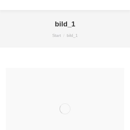
bild_1
Sie befinden sich hier:
Start
bild_1