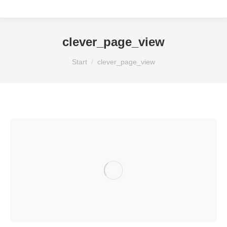
clever_page_view
Sie befinden sich hier:
Start
clever_page_view