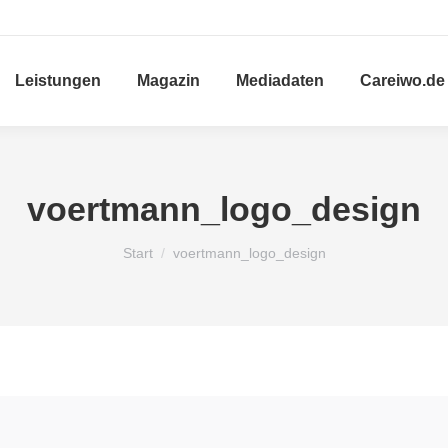
Leistungen
Magazin
Mediadaten
Careiwo.de
voertmann_logo_design
Sie befinden sich hier:
Start
voertmann_logo_design