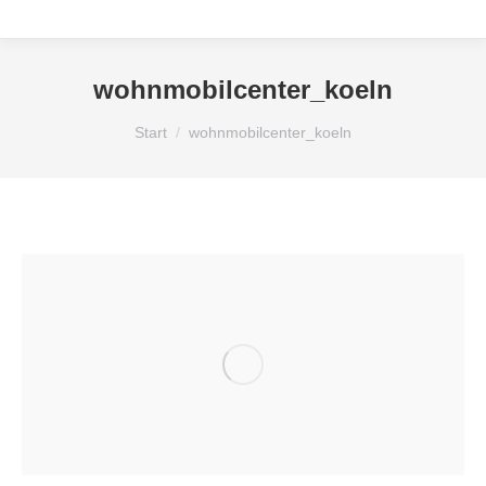
wohnmobilcenter_koeln
Sie befinden sich hier:
Start
wohnmobilcenter_koeln