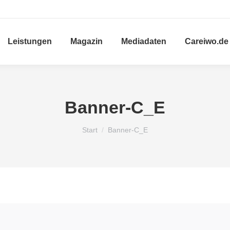
Leistungen
Magazin
Mediadaten
Careiwo.de
Banner-C_E
Sie befinden sich hier:
Start
Banner-C_E