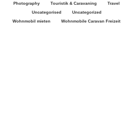
Photography
Touristik & Caravaning
Travel
Uncategorised
Uncategorized
Wohnmobil mieten
Wohnmobile Caravan Freizeit
Caravan Salon Düsseldorf
Wohnmobile Caravan Freizeit
Große Vorfreude auf die
weltgrößte Caravaning-Messe
7. Juli 2022