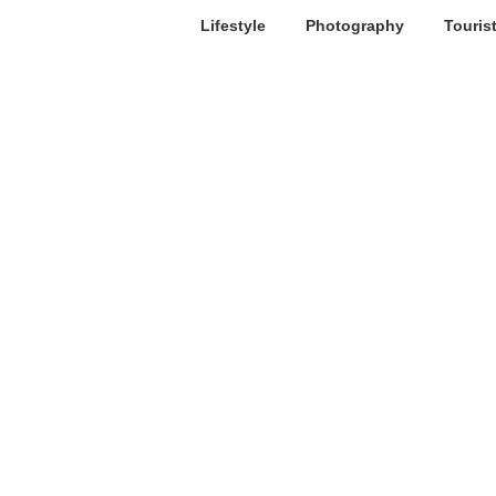
Lifestyle
Photography
Touris
Caravan Salon Düsseldorf
Allgemei
Wohnmobile Caravan Freizeit
CA
Große Vorfreude auf
Dre
die weltgrößte
Hal
Caravaning-Messe
erw
7. Juli 2022
7. Juli 
Allgemein
Allgemei