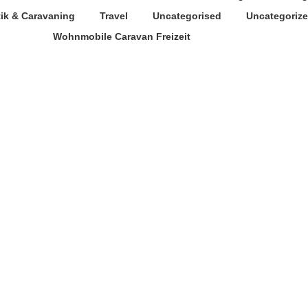
tik & Caravaning
Travel
Uncategorised
Uncategoriz
Wohnmobile Caravan Freizeit
n
Caravan Salon Düsseldorf
RAVAN SALON
CARAVAN SALO
i zusätzliche
2022 Düsseldorf:
len mit deutlich
Leidenschaft, di
eitertem Angebot
verbindet.
2022
7. Juli 2022
n
Allgemein