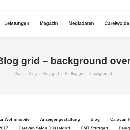
Leistungen
Magazin
Mediadaten
Careiwo.de
 Blog grid – background over
Sie befinden sich hier:
Start
Blog
Blog grid
9. Blog grid – background…
für Wohnmobile
Anzeigengestaltung
Blog
Caravan F
2017
Caravan Salon Düsseldorf
CMT Stuttgart
Desi