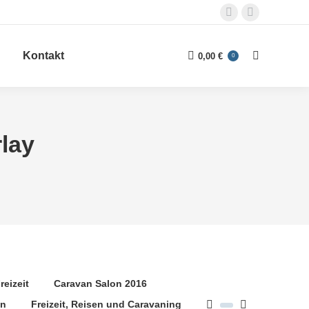
Facebook
E-
page
Mail
Kontakt
opens
page
0,00
€
0
Search:
in
opens
new
in
window
new
window
lay
reizeit
Caravan Salon 2016
gn
Freizeit, Reisen und Caravaning