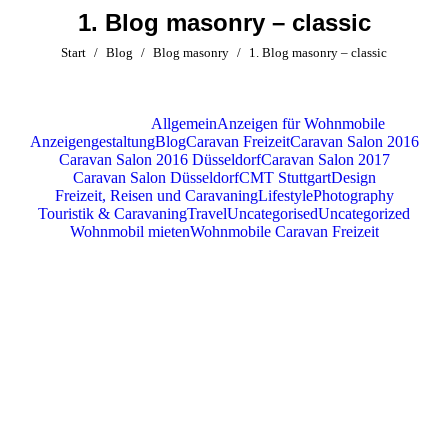
1. Blog masonry – classic
Sie befinden sich hier:
Start
Blog
Blog masonry
1. Blog masonry – classic
Alle anzeigen
Allgemein
Anzeigen für Wohnmobile
Anzeigengestaltung
Blog
Caravan Freizeit
Caravan Salon 2016
Caravan Salon 2016 Düsseldorf
Caravan Salon 2017
Caravan Salon Düsseldorf
CMT Stuttgart
Design
Freizeit, Reisen und Caravaning
Lifestyle
Photography
Touristik & Caravaning
Travel
Uncategorised
Uncategorized
Wohnmobil mieten
Wohnmobile Caravan Freizeit
Caravan Salon Düsseldorf
Juli
7
Wohnmobile Caravan Freizeit
2022