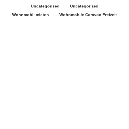
Uncategorised
Uncategorized
Wohnmobil mieten
Wohnmobile Caravan Freizeit
Juli
7
2022
Große Vorfreude auf die
weltgrößte Caravaning-Messe
Caravan Salon Düsseldorf
,
Wohnmobile Caravan Freizeit
In der Halle 3 des CARAVAN SALON Düsseldorf