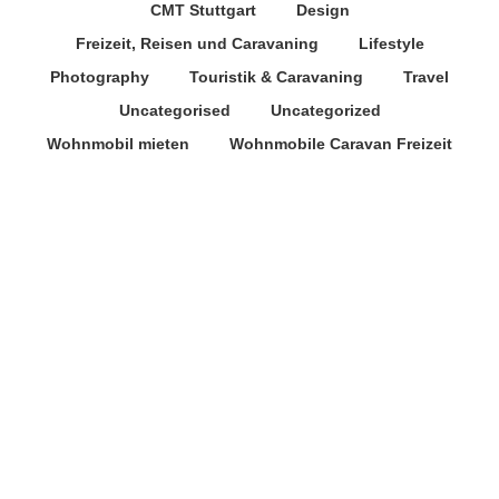
CMT Stuttgart
Design
Freizeit, Reisen und Caravaning
Lifestyle
Photography
Touristik & Caravaning
Travel
Uncategorised
Uncategorized
Wohnmobil mieten
Wohnmobile Caravan Freizeit
Caravan Salon Düsseldorf
Wohnmobile Caravan Freizeit
Große Vorfreude auf die
weltgrößte Caravaning-Messe
7. Juli 2022
Allgemein