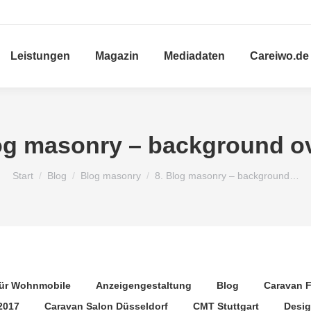
Leistungen
Magazin
Mediadaten
Careiwo.de
og masonry – background o
Sie befinden sich hier:
Start
Blog
Blog masonry
8. Blog masonry – background…
für Wohnmobile
Anzeigengestaltung
Blog
Caravan F
2017
Caravan Salon Düsseldorf
CMT Stuttgart
Desi