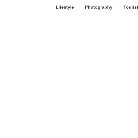
Lifestyle
Photography
Touris
Caravan Salon Düsseldorf
Wohnmobile Caravan Freizeit
Große Vorfreude auf die weltg
7. Juli 2022