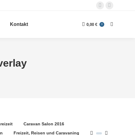
Facebook
E-
page
Mail
Kontakt
opens
page
0,00
€
0
Search:
in
opens
new
in
window
new
window
verlay
reizeit
Caravan Salon 2016
gn
Freizeit, Reisen und Caravaning