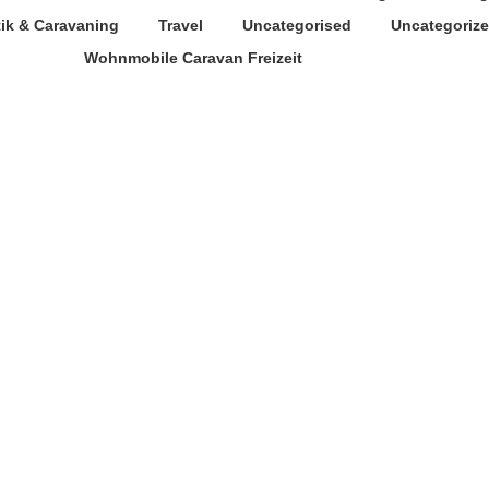
tik & Caravaning
Travel
Uncategorised
Uncategoriz
Wohnmobile Caravan Freizeit
rößte Caravaning-Messe