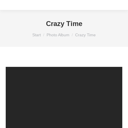
Crazy Time
Sie befinden sich hier:
Start
Photo Album
Crazy Time