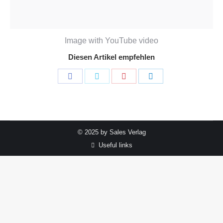
Image with YouTube video
Diesen Artikel empfehlen
Share
Share
Share
Share
on
on
on
on
Facebook
Twitter
Pinterest
LinkedIn
© 2025 by Sales Verlag
Useful links