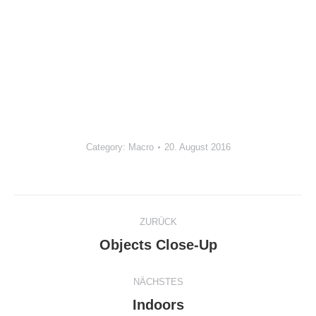
Category:
Macro
20. August 2016
Album-
ZURÜCK
Navigation
Vorheriges
Objects Close-Up
Album:
NÄCHSTES
Nächstes
Indoors