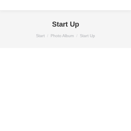
Start Up
Sie befinden sich hier:
Start
Photo Album
Start Up