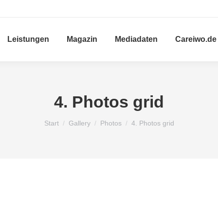
Leistungen
Magazin
Mediadaten
Careiwo.de
4. Photos grid
Sie befinden sich hier:
Start
Gallery
Photos
4. Photos grid