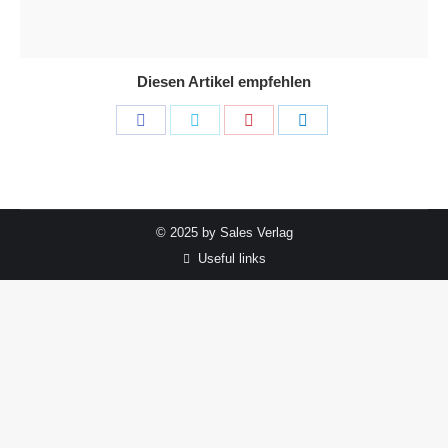
Diesen Artikel empfehlen
Share
Share
Share
Share
on
on
on
on
Facebook
Twitter
Pinterest
LinkedIn
© 2025 by Sales Verlag
Useful links