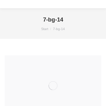
7-bg-14
Sie befinden sich hier:
Start
7-bg-14