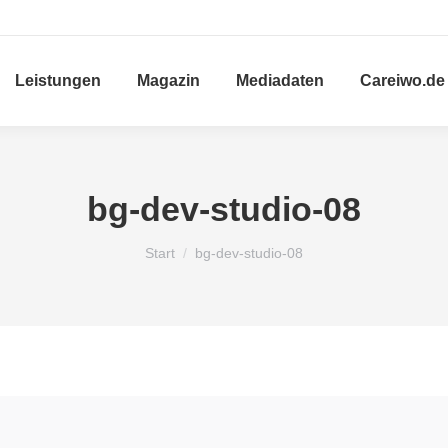
Leistungen
Magazin
Mediadaten
Careiwo.de
bg-dev-studio-08
Sie befinden sich hier:
Start
bg-dev-studio-08