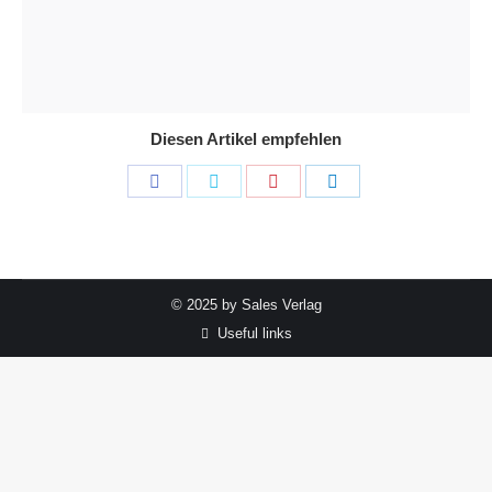
Diesen Artikel empfehlen
Share
Share
Share
Share
on
on
on
on
Facebook
Twitter
Pinterest
LinkedIn
© 2025 by Sales Verlag
Useful links