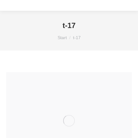
t-17
Sie befinden sich hier:
Start
t-17