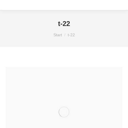
t-22
Sie befinden sich hier:
Start
t-22