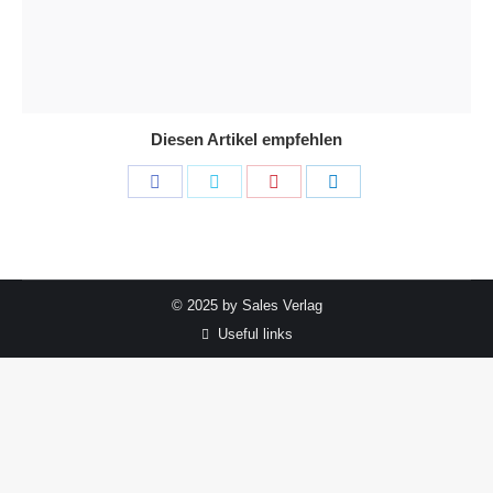
Diesen Artikel empfehlen
Share
Share
Share
Share
on
on
on
on
Facebook
Twitter
Pinterest
LinkedIn
© 2025 by Sales Verlag
Useful links