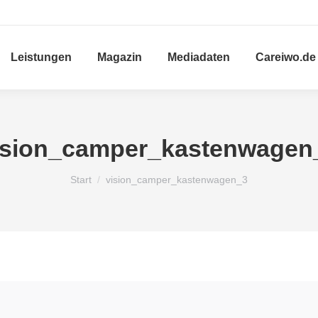
Leistungen
Magazin
Mediadaten
Careiwo.de
ision_camper_kastenwagen
Sie befinden sich hier:
Start
vision_camper_kastenwagen_3