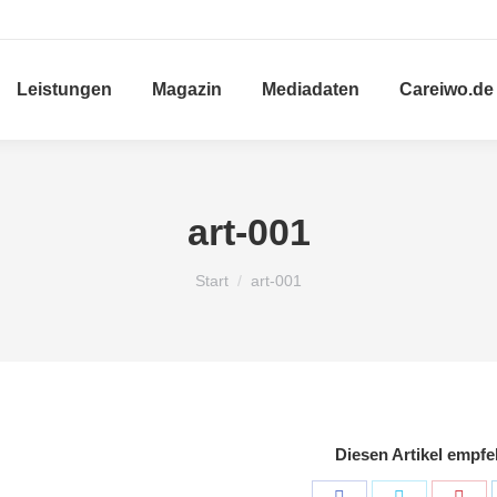
Leistungen
Magazin
Mediadaten
Careiwo.de
art-001
Sie befinden sich hier:
Start
art-001
Diesen Artikel empfe
Share
Share
Sha