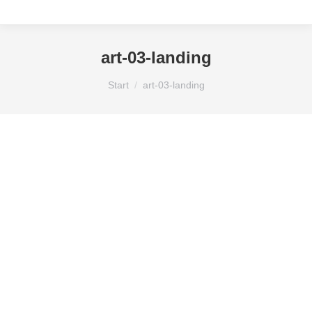
art-03-landing
Sie befinden sich hier:
Start
art-03-landing