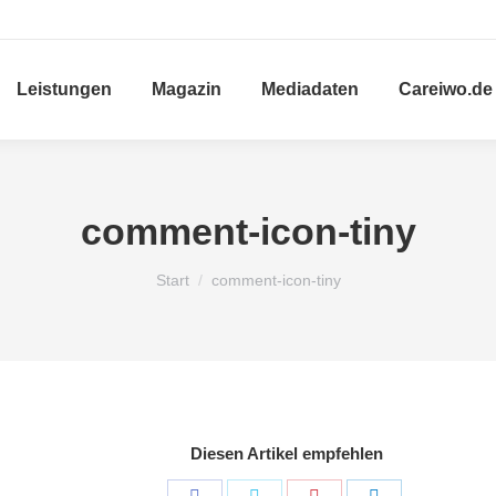
Leistungen
Magazin
Mediadaten
Careiwo.de
comment-icon-tiny
Sie befinden sich hier:
Start
comment-icon-tiny
Diesen Artikel empfehlen
Share
Share
Share
Share