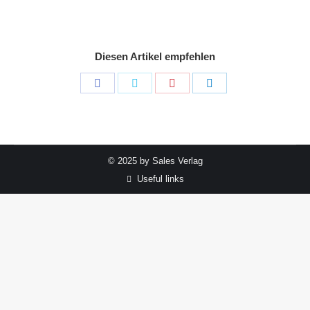
Diesen Artikel empfehlen
Share
Share
Share
Share
on
on
on
on
Facebook
Twitter
Pinterest
LinkedIn
© 2025 by Sales Verlag
Useful links