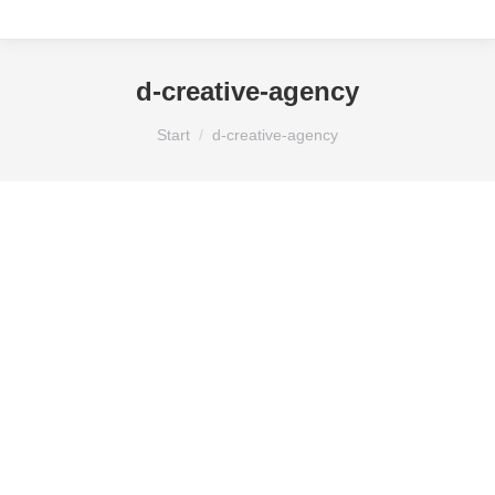
d-creative-agency
Sie befinden sich hier:
Start
d-creative-agency