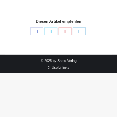
Diesen Artikel empfehlen
Share
Share
Share
Share
on
on
on
on
Facebook
Twitter
Pinterest
LinkedIn
© 2025 by Sales Verlag
Useful links