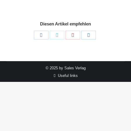
Diesen Artikel empfehlen
Share
Share
Share
Share
on
on
on
on
Facebook
Twitter
Pinterest
LinkedIn
© 2025 by Sales Verlag
Useful links