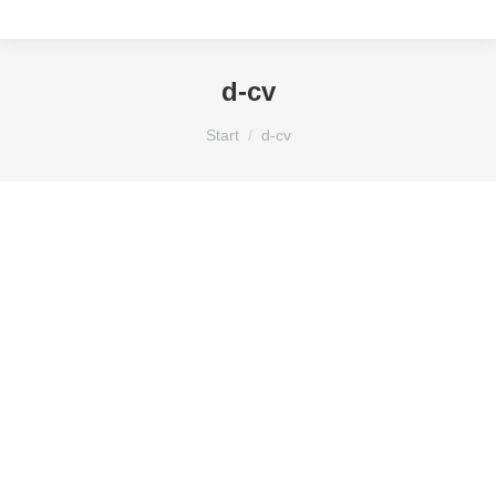
d-cv
Sie befinden sich hier:
Start
d-cv