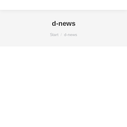
d-news
Sie befinden sich hier:
Start
d-news