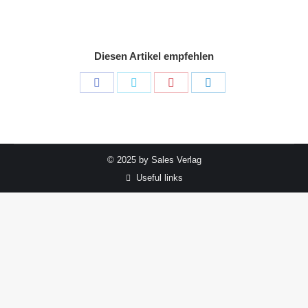
Diesen Artikel empfehlen
Share
Share
Share
Share
on
on
on
on
Facebook
Twitter
Pinterest
LinkedIn
© 2025 by Sales Verlag
Useful links