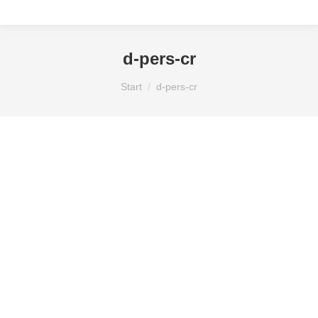
d-pers-cr
Sie befinden sich hier:
Start
d-pers-cr