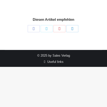
Diesen Artikel empfehlen
Share
Share
Share
Share
on
on
on
on
Facebook
Twitter
Pinterest
LinkedIn
© 2025 by Sales Verlag
Useful links