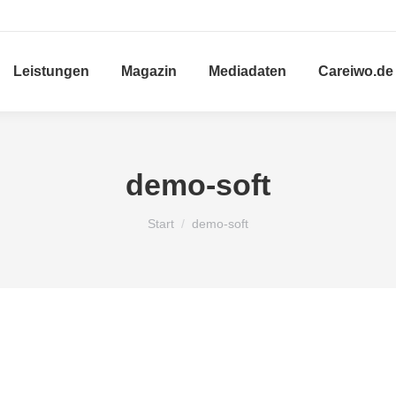
Leistungen
Magazin
Mediadaten
Careiwo.de
demo-soft
Sie befinden sich hier:
Start
demo-soft