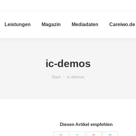
Leistungen
Magazin
Mediadaten
Careiwo.de
ic-demos
Sie befinden sich hier:
Start
ic-demos
Diesen Artikel empfehlen
Share
Share
Share
Share