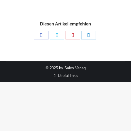
Diesen Artikel empfehlen
Share
Share
Share
Share
on
on
on
on
Facebook
Twitter
Pinterest
LinkedIn
© 2025 by Sales Verlag
Useful links