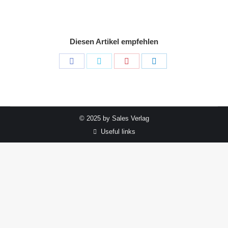
Diesen Artikel empfehlen
Share
Share
Share
Share
on
on
on
on
Facebook
Twitter
Pinterest
LinkedIn
© 2025 by Sales Verlag
Useful links