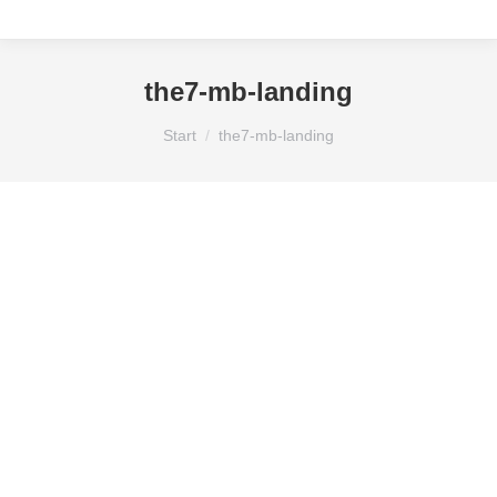
the7-mb-landing
Sie befinden sich hier:
Start
the7-mb-landing