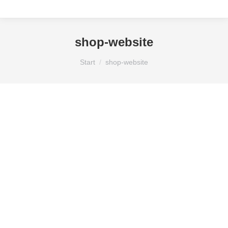
shop-website
Sie befinden sich hier:
Start
shop-website