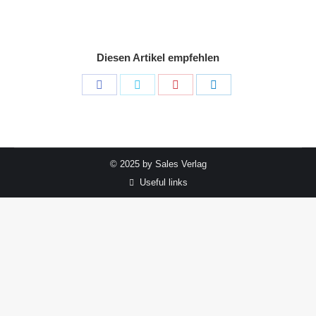
Diesen Artikel empfehlen
Share
Share
Share
Share
on
on
on
on
Facebook
Twitter
Pinterest
LinkedIn
© 2025 by Sales Verlag
Useful links