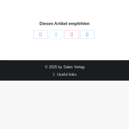
Diesen Artikel empfehlen
Share
Share
Share
Share
on
on
on
on
Facebook
Twitter
Pinterest
LinkedIn
© 2025 by Sales Verlag
Useful links