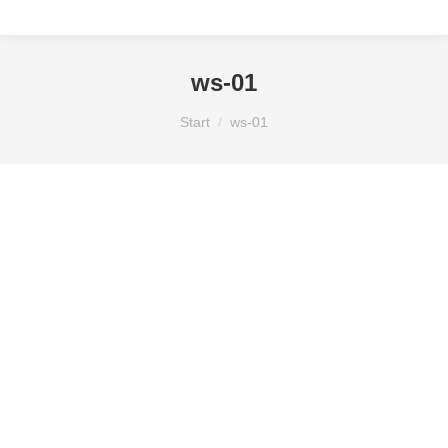
ws-01
Sie befinden sich hier:
Start
ws-01