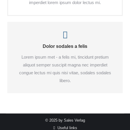
imperdiet lorem ipsum dolor lectus mi.
Dolor sodales a felis
Lorem ipsum met - a felis mi, tincidunt pretium
aliquot semper suscipit magna nec imperdiet
congue lectus mi quis nisi vitae, sodales sodales
libero.
© 2025 by Sales Verlag
Useful links