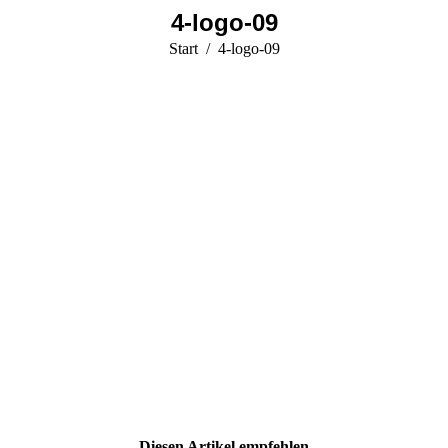
4-logo-09
Start
Sie befinden sich
4-logo-09
hier:
Diesen Artikel empfehlen