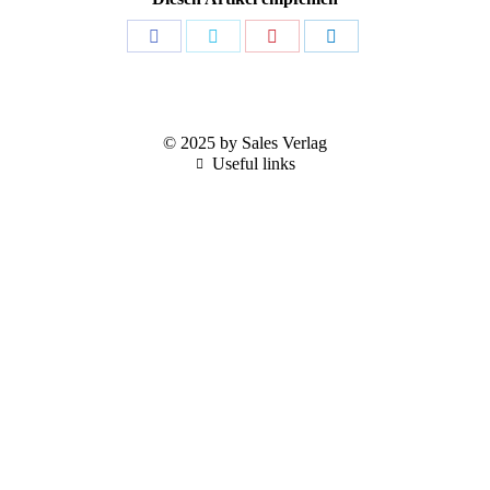
Share
Share
Share
Share
on
on
on
on
Facebook
Twitter
Pinterest
LinkedIn
© 2025 by Sales Verlag
Useful links