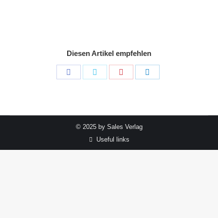
Diesen Artikel empfehlen
Share
Share
Share
Share
on
on
on
on
Facebook
Twitter
Pinterest
LinkedIn
© 2025 by Sales Verlag
Useful links