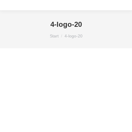
4-logo-20
Sie befinden sich hier:
Start
4-logo-20