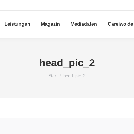
Leistungen
Magazin
Mediadaten
Careiwo.de
head_pic_2
Sie befinden sich hier:
Start
head_pic_2