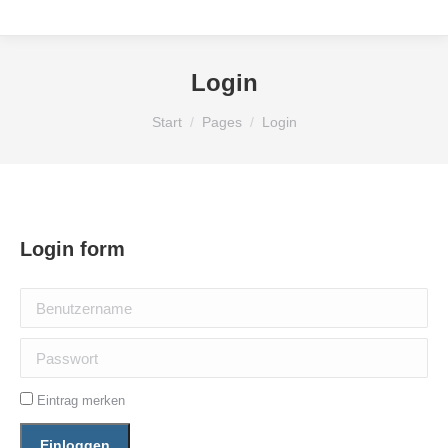
Login
Sie befinden sich hier:
Start
Pages
Login
Login form
Benutzername
Passwort
Eintrag merken