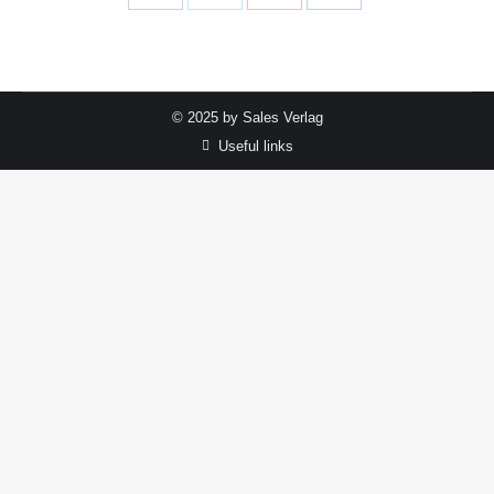
on
on
on
on
Facebook
Twitter
Pinterest
LinkedIn
© 2025 by Sales Verlag
Useful links