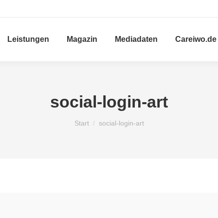
Leistungen
Magazin
Mediadaten
Careiwo.de
social-login-art
Sie befinden sich hier:
Start
social-login-art