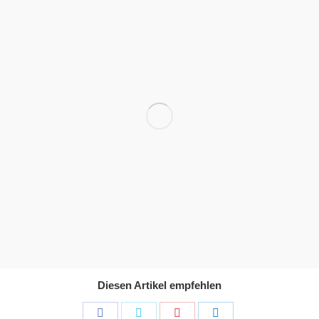
Diesen Artikel empfehlen
Share
Share
Share
Share