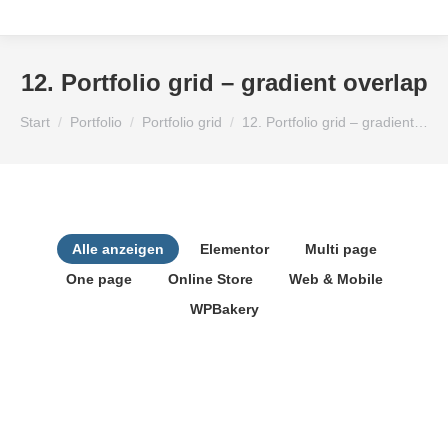
12. Portfolio grid – gradient overlap
Sie befinden sich hier:
Start
Portfolio
Portfolio grid
12. Portfolio grid – gradient…
Alle anzeigen
Elementor
Multi page
One page
Online Store
Web & Mobile
WPBakery